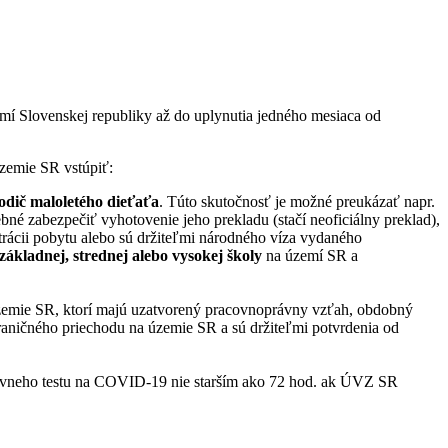
zemí Slovenskej republiky až do uplynutia jedného mesiaca od
územie SR vstúpiť:
odič maloletého dieťaťa
. Túto skutočnosť je možné preukázať napr.
ebné zabezpečiť vyhotovenie jeho prekladu (stačí neoficiálny preklad),
rácii pobytu alebo sú držiteľmi národného víza vydaného
základnej, strednej alebo vysokej školy
na území SR a
zemie SR, ktorí majú uzatvorený pracovnoprávny vzťah, obdobný
ničného priechodu na územie SR a sú držiteľmi potvrdenia od
gatívneho testu na COVID-19 nie starším ako 72 hod. ak ÚVZ SR