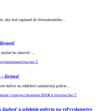
láte, aby boli zapísané do živnostenského…
živnosť
 je možné ho obnoviť….

– živnosť
m tlačive na oddelení cudzineckej polície…

 žiadosť o udelenie pobytu na veľvyslanectve