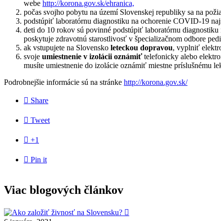
webe
http://korona.gov.sk/ehranica,
počas svojho pobytu na území Slovenskej republiky sa na požia
podstúpiť laboratórnu diagnostiku na ochorenie COVID-19 naj
deti do 10 rokov sú povinné podstúpiť laboratórnu diagnostiku 
poskytuje zdravotnú starostlivosť v špecializačnom odbore pedi
ak vstupujete na Slovensko
leteckou dopravou
, vyplniť elekt
svoje
umiestnenie v izolácii oznámiť
telefonicky alebo elektr
musíte umiestnenie do izolácie oznámiť miestne príslušnému l
Podrobnejšie informácie sú na stránke
http://korona.gov.sk/

Share

Tweet

+1

Pin it
Viac blogových článkov
