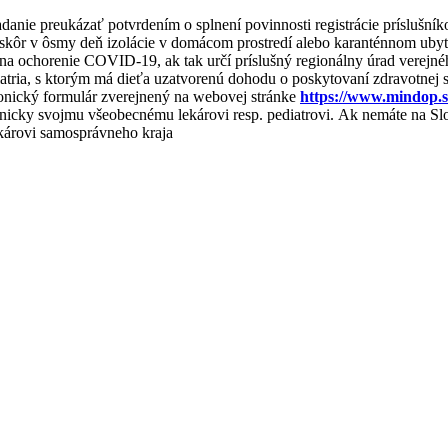
danie preukázať potvrdením o splnení povinnosti registrácie príslušní
skôr v ôsmy deň izolácie v domácom prostredí alebo karanténnom uby
na ochorenie COVID-19, ak tak určí príslušný regionálny úrad verejného
atria, s ktorým má dieťa uzatvorenú dohodu o poskytovaní zdravotnej st
ronický formulár zverejnený na webovej stránke
https://www.mindop.s
onicky svojmu všeobecnému lekárovi resp. pediatrovi. Ak nemáte na Slo
ekárovi samosprávneho kraja