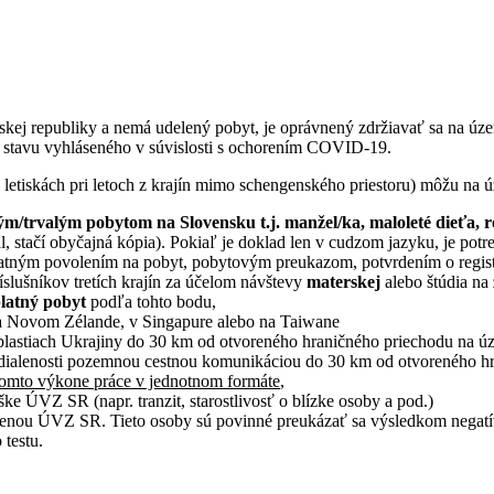
ovenskej republiky a nemá udelený pobyt, je oprávnený zdržiavať sa na ú
 stavu vyhláseného v súvislosti s ochorením COVID-19.
 letiskách pri letoch z krajín mimo schengenského priestoru) môžu na 
m/trvalým pobytom na Slovensku t.j. manžel/ka, maloleté dieťa, r
, stačí obyčajná kópia). Pokiaľ je doklad len v cudzom jazyku, je potr
platným povolením na pobyt, pobytovým preukazom, potvrdením o regist
íslušníkov tretích krajín za účelom návštevy
materskej
alebo štúdia na
platný pobyt
podľa tohto bodu,
 na Novom Zélande, v Singapure alebo na Taiwane
lastiach Ukrajiny do 30 km od otvoreného hraničného priechodu na ú
ialenosti pozemnou cestnou komunikáciou do 30 km od otvoreného hra
komto výkone práce v jednotnom formáte
,
ške ÚVZ SR (napr. tranzit, starostlivosť o blízke osoby a pod.)
u udelenou ÚVZ SR. Tieto osoby sú povinné preukázať sa výsledkom ne
 testu.