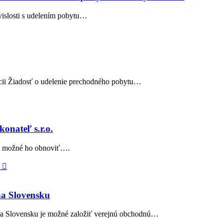
vislosti s udelením pobytu…
lícii Žiadosť o udelenie prechodného pobytu…
onateľ s.r.o.
 je možné ho obnoviť….

na Slovensku
 Na Slovensku je možné založiť verejnú obchodnú…