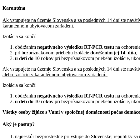
Karanténa
Ak vstupujete na územie Slovenska a za posledných 14 dní ste navští
karanténnom ubytovacom zariadení.
Izolácia sa končí:
obdržaním
negatívneho výsledku RT-PCR testu
na ochoren
pri bezpríznakovom priebehu izolácie
dovŕšením jej 14. dňa
,
u detí do 10 rokov
pri bezpríznakovom priebehu izolácie, ukon
Ak vstupujete na územie Slovenska a za posledných 14 dní ste navštív
alebo izoláciu v karanténnom ubytovacom zariadení.
Izolácia sa končí:
obdržaním
negatívneho výsledku RT-PCR testu
na ochoren
u detí do 10 rokov
pri bezpríznakovom priebehu izolácie, ukon
Všetky osoby žijúce s Vami v spoločnej domácnosti počas domácej
Aký je postup?
najneskôr bezprostredne pri vstupe do Slovenskej republiky sa 