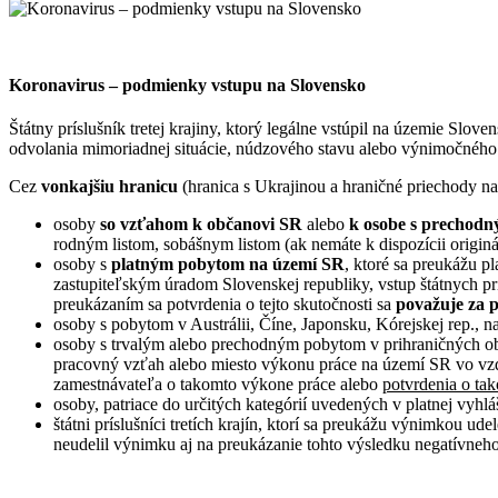
Koronavirus – podmienky vstupu na Slovensko
Štátny príslušník tretej krajiny, ktorý legálne vstúpil na územie Sl
odvolania mimoriadnej situácie, núdzového stavu alebo výnimočného
Cez
vonkajšiu hranicu
(hranica s Ukrajinou a hraničné priechody na
osoby
so vzťahom k občanovi SR
alebo
k
osobe s prechodný
rodným listom, sobášnym listom (ak nemáte k dispozícii originál
osoby s
platným pobytom na území SR
, ktoré sa preukážu 
zastupiteľským úradom Slovenskej republiky, vstup štátnych pr
preukázaním sa potvrdenia o tejto skutočnosti sa
považuje za 
osoby s pobytom v Austrálii, Číne, Japonsku, Kórejskej rep.,
osoby s trvalým alebo prechodným pobytom v prihraničných ob
pracovný vzťah alebo miesto výkonu práce na území SR vo vzd
zamestnávateľa o takomto výkone práce alebo
potvrdenia o ta
osoby, patriace do určitých kategórií uvedených v platnej vyhlá
štátni príslušníci tretích krajín, ktorí sa preukážu výnimko
neudelil výnimku aj na preukázanie tohto výsledku negatívneho