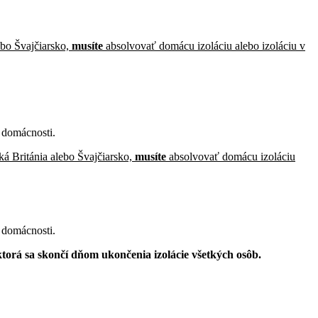
ebo Švajčiarsko,
musíte
absolvovať domácu izoláciu alebo izoláciu v
j domácnosti.
ká Británia alebo Švajčiarsko,
musíte
absolvovať domácu izoláciu
j domácnosti.
ktorá sa skončí dňom ukončenia izolácie všetkých osôb.