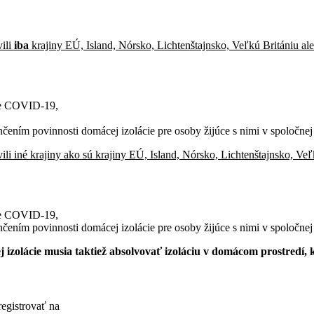
vili
iba
krajiny EÚ, Island, Nórsko, Lichtenštajnsko, Veľkú Britániu al
ie COVID-19,
čením povinnosti domácej izolácie pre osoby žijúce s nimi v spoločne
ili iné krajiny ako sú krajiny EÚ, Island, Nórsko, Lichtenštajnsko, Veľ
ie COVID-19,
čením povinnosti domácej izolácie pre osoby žijúce s nimi v spoločne
 izolácie musia taktiež absolvovať izoláciu v domácom prostredí, 
registrovať na